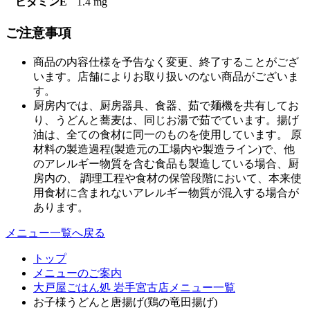
ビタミンE
1.4 mg
ご注意事項
商品の内容仕様を予告なく変更、終了することがござ
います。店舗によりお取り扱いのない商品がございま
す。
厨房内では、厨房器具、食器、茹で麺機を共有してお
り、うどんと蕎麦は、同じお湯で茹でています。揚げ
油は、全ての食材に同一のものを使用しています。 原
材料の製造過程(製造元の工場内や製造ライン)で、他
のアレルギー物質を含む食品も製造している場合、厨
房内の、 調理工程や食材の保管段階において、本来使
用食材に含まれないアレルギー物質が混入する場合が
あります。
メニュー一覧へ戻る
トップ
メニューのご案内
大戸屋ごはん処 岩手宮古店メニュー一覧
お子様うどんと唐揚げ(鶏の竜田揚げ)