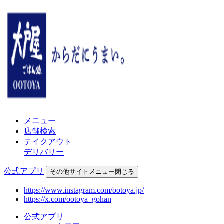
メニュー
店舗検索
テイクアウト
デリバリー
公式アプリ
その他
サイトメニュー
閉じる
https://www.instagram.com/ootoya.jp/
https://x.com/ootoya_gohan
公式アプリ