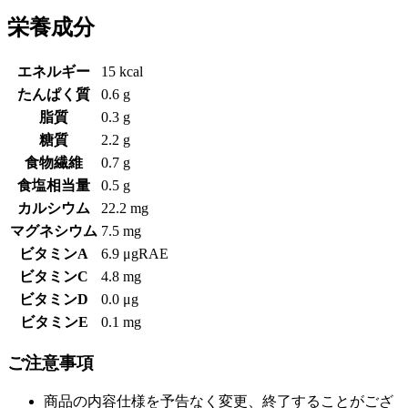
栄養成分
エネルギー
15 kcal
たんぱく質
0.6 g
脂質
0.3 g
糖質
2.2 g
食物繊維
0.7 g
食塩相当量
0.5 g
カルシウム
22.2 mg
マグネシウム
7.5 mg
ビタミンA
6.9 μgRAE
ビタミンC
4.8 mg
ビタミンD
0.0 μg
ビタミンE
0.1 mg
ご注意事項
商品の内容仕様を予告なく変更、終了することがござ