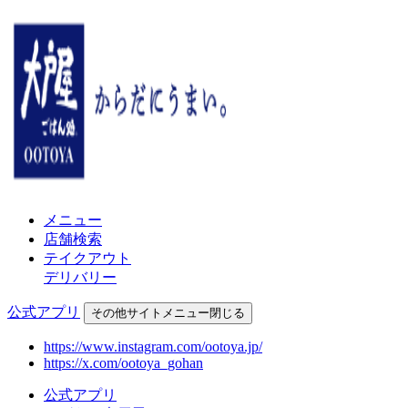
メニュー
店舗検索
テイクアウト
デリバリー
公式アプリ
その他
サイトメニュー
閉じる
https://www.instagram.com/ootoya.jp/
https://x.com/ootoya_gohan
公式アプリ