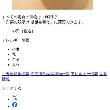
すべての定食の漬物は＋60円で
「白菜の浅漬け 塩昆布和え」に変更できます。
60
円
（税込）
アレルギー情報
小麦
乳
ごま
大豆
主要原産地情報
不使用食品添加物一覧
アレルギー情報
栄養
情報
シェアする