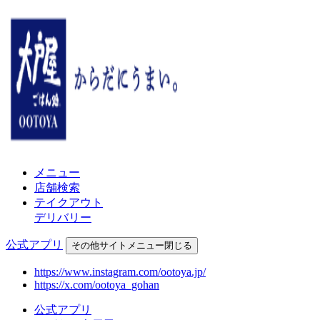
メニュー
店舗検索
テイクアウト
デリバリー
公式アプリ
その他
サイトメニュー
閉じる
https://www.instagram.com/ootoya.jp/
https://x.com/ootoya_gohan
公式アプリ