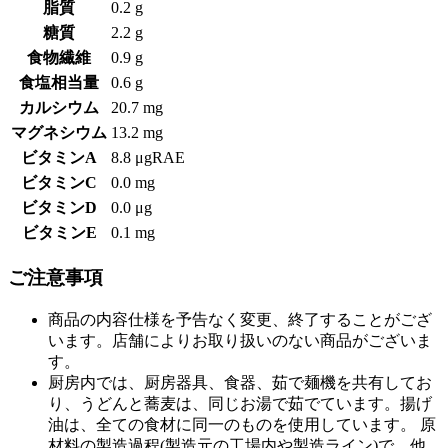
脂質
0.2 g
糖質
2.2 g
食物繊維
0.9 g
食塩相当量
0.6 g
カルシウム
20.7 mg
マグネシウム
13.2 mg
ビタミンA
8.8 μgRAE
ビタミンC
0.0 mg
ビタミンD
0.0 μg
ビタミンE
0.1 mg
ご注意事項
商品の内容仕様を予告なく変更、終了することがござ
います。店舗によりお取り扱いのない商品がございま
す。
厨房内では、厨房器具、食器、茹で麺機を共有してお
り、うどんと蕎麦は、同じお湯で茹でています。揚げ
油は、全ての食材に同一のものを使用しています。 原
材料の製造過程(製造元の工場内や製造ライン)で、他