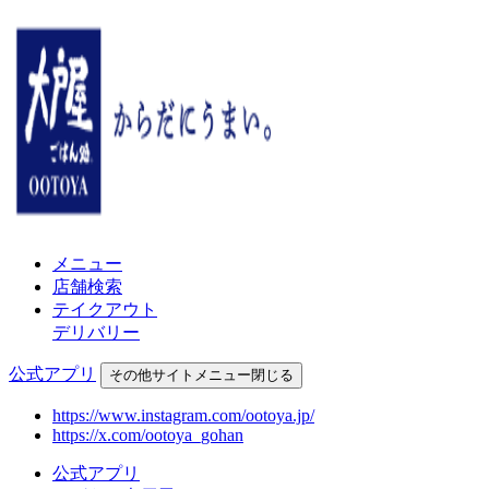
メニュー
店舗検索
テイクアウト
デリバリー
公式アプリ
その他
サイトメニュー
閉じる
https://www.instagram.com/ootoya.jp/
https://x.com/ootoya_gohan
公式アプリ