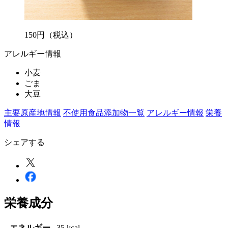
150
円
（税込）
アレルギー情報
小麦
ごま
大豆
主要原産地情報
不使用食品添加物一覧
アレルギー情報
栄養
情報
シェアする
栄養成分
エネルギー
35 kcal