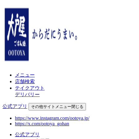
メニュー
店舗検索
テイクアウト
デリバリー
公式アプリ
その他
サイトメニュー
閉じる
https://www.instagram.com/ootoya.jp/
https://x.com/ootoya_gohan
公式アプリ