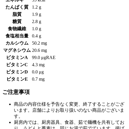
たんぱく質
1.2 g
脂質
1.9 g
糖質
2.8 g
食物繊維
1.0 g
食塩相当量
0.4 g
カルシウム
50.2 mg
マグネシウム
20.6 mg
ビタミンA
99.0 μgRAE
ビタミンC
4.3 mg
ビタミンD
0.0 μg
ビタミンE
0.7 mg
ご注意事項
商品の内容仕様を予告なく変更、終了することがござ
います。店舗によりお取り扱いのない商品がございま
す。
厨房内では、厨房器具、食器、茹で麺機を共有してお
り、うどんと蕎麦は、同じお湯で茹でています。揚げ