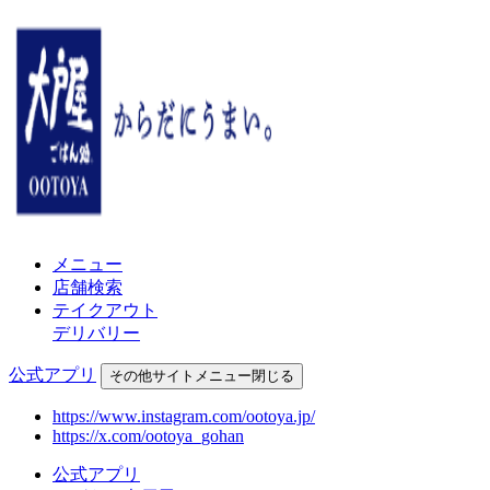
メニュー
店舗検索
テイクアウト
デリバリー
公式アプリ
その他
サイトメニュー
閉じる
https://www.instagram.com/ootoya.jp/
https://x.com/ootoya_gohan
公式アプリ