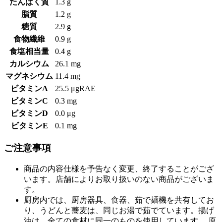
たんぱく質
1.3 g
脂質
1.2 g
糖質
2.9 g
食物繊維
0.9 g
食塩相当量
0.4 g
カルシウム
26.1 mg
マグネシウム
11.4 mg
ビタミンA
25.5 μgRAE
ビタミンC
0.3 mg
ビタミンD
0.0 μg
ビタミンE
0.1 mg
ご注意事項
商品の内容仕様を予告なく変更、終了することがござ
います。店舗によりお取り扱いのない商品がございま
す。
厨房内では、厨房器具、食器、茹で麺機を共有してお
り、うどんと蕎麦は、同じお湯で茹でています。揚げ
油は、全ての食材に同一のものを使用しています。 原