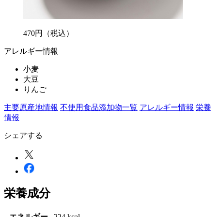
470
円
（税込）
アレルギー情報
小麦
大豆
りんご
主要原産地情報
不使用食品添加物一覧
アレルギー情報
栄養
情報
シェアする
栄養成分
エネルギー
224 kcal