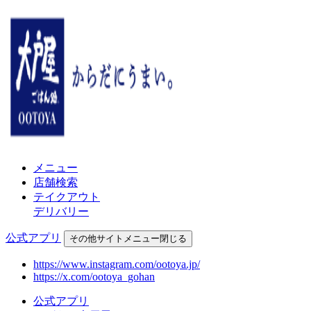
メニュー
店舗検索
テイクアウト
デリバリー
公式アプリ
その他
サイトメニュー
閉じる
https://www.instagram.com/ootoya.jp/
https://x.com/ootoya_gohan
公式アプリ