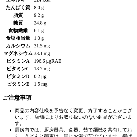
たんぱく質
8.0 g
脂質
9.2 g
糖質
24.8 g
食物繊維
6.1 g
食塩相当量
1.0 g
カルシウム
31.5 mg
マグネシウム
33.1 mg
ビタミンA
196.6 μgRAE
ビタミンC
18.7 mg
ビタミンD
0.2 μg
ビタミンE
1.5 mg
ご注意事項
商品の内容仕様を予告なく変更、終了することがござ
います。店舗によりお取り扱いのない商品がございま
す。
厨房内では、厨房器具、食器、茹で麺機を共有してお
り、うどんと蕎麦は、同じお湯で茹でています。揚げ