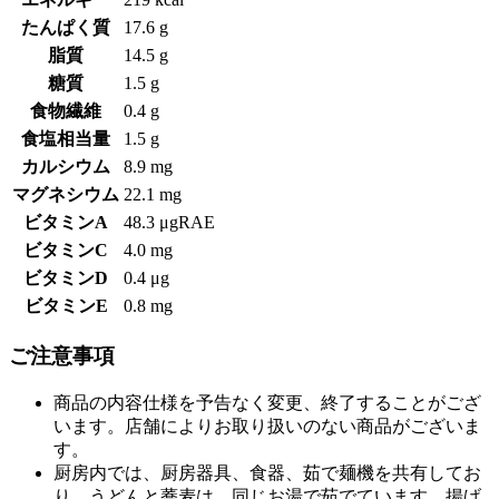
たんぱく質
17.6 g
脂質
14.5 g
糖質
1.5 g
食物繊維
0.4 g
食塩相当量
1.5 g
カルシウム
8.9 mg
マグネシウム
22.1 mg
ビタミンA
48.3 μgRAE
ビタミンC
4.0 mg
ビタミンD
0.4 μg
ビタミンE
0.8 mg
ご注意事項
商品の内容仕様を予告なく変更、終了することがござ
います。店舗によりお取り扱いのない商品がございま
す。
厨房内では、厨房器具、食器、茹で麺機を共有してお
り、うどんと蕎麦は、同じお湯で茹でています。揚げ