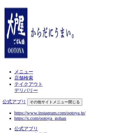
メニュー
店舗検索
テイクアウト
デリバリー
公式アプリ
その他
サイトメニュー
閉じる
https://www.instagram.com/ootoya.jp/
https://x.com/ootoya_gohan
公式アプリ