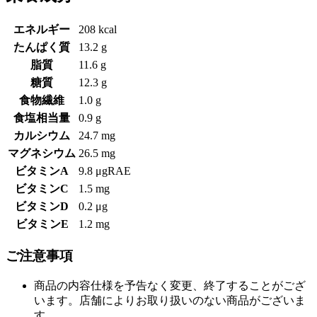
エネルギー
208 kcal
たんぱく質
13.2 g
脂質
11.6 g
糖質
12.3 g
食物繊維
1.0 g
食塩相当量
0.9 g
カルシウム
24.7 mg
マグネシウム
26.5 mg
ビタミンA
9.8 μgRAE
ビタミンC
1.5 mg
ビタミンD
0.2 μg
ビタミンE
1.2 mg
ご注意事項
商品の内容仕様を予告なく変更、終了することがござ
います。店舗によりお取り扱いのない商品がございま
す。