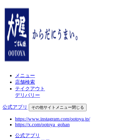
メニュー
店舗検索
テイクアウト
デリバリー
公式アプリ
その他
サイトメニュー
閉じる
https://www.instagram.com/ootoya.jp/
https://x.com/ootoya_gohan
公式アプリ