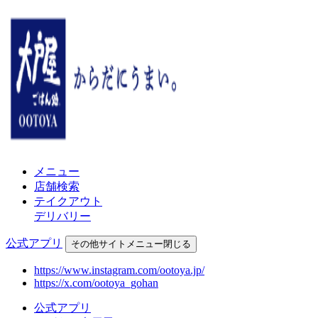
メニュー
店舗検索
テイクアウト
デリバリー
公式アプリ
その他
サイトメニュー
閉じる
https://www.instagram.com/ootoya.jp/
https://x.com/ootoya_gohan
公式アプリ