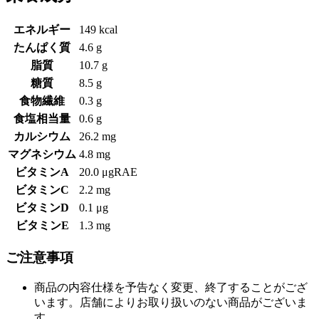
エネルギー
149 kcal
たんぱく質
4.6 g
脂質
10.7 g
糖質
8.5 g
食物繊維
0.3 g
食塩相当量
0.6 g
カルシウム
26.2 mg
マグネシウム
4.8 mg
ビタミンA
20.0 μgRAE
ビタミンC
2.2 mg
ビタミンD
0.1 μg
ビタミンE
1.3 mg
ご注意事項
商品の内容仕様を予告なく変更、終了することがござ
います。店舗によりお取り扱いのない商品がございま
す。