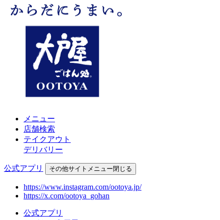
メニュー
店舗検索
テイクアウト
デリバリー
公式アプリ
その他
サイトメニュー
閉じる
https://www.instagram.com/ootoya.jp/
https://x.com/ootoya_gohan
公式アプリ