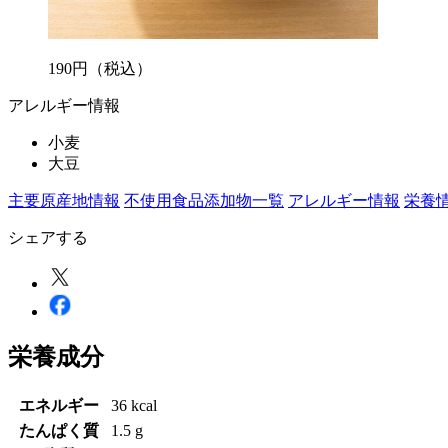
190
円
（税込）
アレルギー情報
小麦
大豆
主要原産地情報
不使用食品添加物一覧
アレルギー情報
栄養
シェアする
栄養成分
エネルギー
36 kcal
たんぱく質
1.5 g