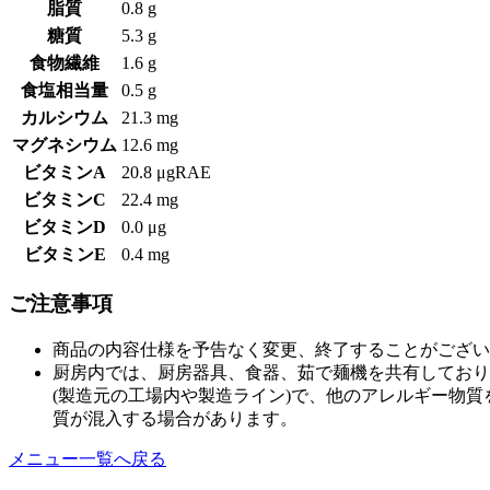
脂質
0.8 g
糖質
5.3 g
食物繊維
1.6 g
食塩相当量
0.5 g
カルシウム
21.3 mg
マグネシウム
12.6 mg
ビタミンA
20.8 μgRAE
ビタミンC
22.4 mg
ビタミンD
0.0 μg
ビタミンE
0.4 mg
ご注意事項
商品の内容仕様を予告なく変更、終了することがござい
厨房内では、厨房器具、食器、茹で麺機を共有しており
(製造元の工場内や製造ライン)で、他のアレルギー物
質が混入する場合があります。
メニュー一覧へ戻る