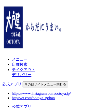
メニュー
店舗検索
テイクアウト
デリバリー
公式アプリ
その他
サイトメニュー
閉じる
https://www.instagram.com/ootoya.jp/
https://x.com/ootoya_gohan
公式アプリ