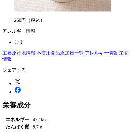
260
円
（税込）
アレルギー情報
ごま
主要原産地情報
不使用食品添加物一覧
アレルギー情報
栄養
情報
シェアする
栄養成分
エネルギー
472 kcal
たんぱく質
8.7 g