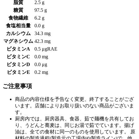
脂質
2.5 g
糖質
97.5 g
食物繊維
6.2 g
食塩相当量
0.0 g
カルシウム
34.3 mg
マグネシウム
42.3 mg
ビタミンA
0.5 μgRAE
ビタミンC
0.0 mg
ビタミンD
0.0 μg
ビタミンE
0.2 mg
ご注意事項
商品の内容仕様を予告なく変更、終了することがござ
います。店舗によりお取り扱いのない商品がございま
す。
厨房内では、厨房器具、食器、茹で麺機を共有してお
り、うどんと蕎麦は、同じお湯で茹でています。揚げ
油は、全ての食材に同一のものを使用しています。 原
材料の製造過程(製造元の工場内や製造ライン)で、他