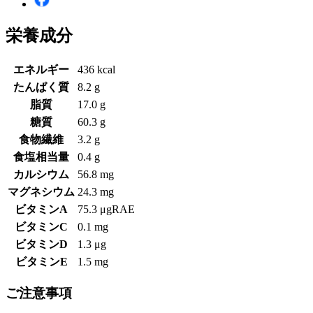
栄養成分
エネルギー
436 kcal
たんぱく質
8.2 g
脂質
17.0 g
糖質
60.3 g
食物繊維
3.2 g
食塩相当量
0.4 g
カルシウム
56.8 mg
マグネシウム
24.3 mg
ビタミンA
75.3 μgRAE
ビタミンC
0.1 mg
ビタミンD
1.3 μg
ビタミンE
1.5 mg
ご注意事項