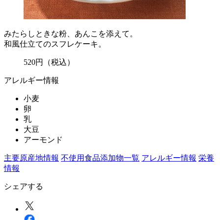
みたらしときな粉、あんこを添えて。
和風仕立てのスフレケーキ。
520
円
（税込）
アレルギー情報
小麦
卵
乳
大豆
アーモンド
主要原産地情報
不使用食品添加物一覧
アレルギー情報
栄養
情報
シェアする