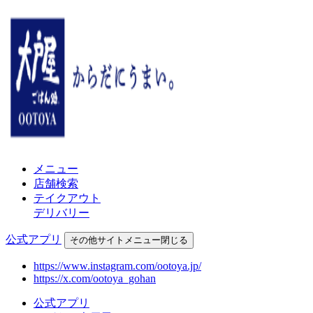
メニュー
店舗検索
テイクアウト
デリバリー
公式アプリ
その他
サイトメニュー
閉じる
https://www.instagram.com/ootoya.jp/
https://x.com/ootoya_gohan
公式アプリ