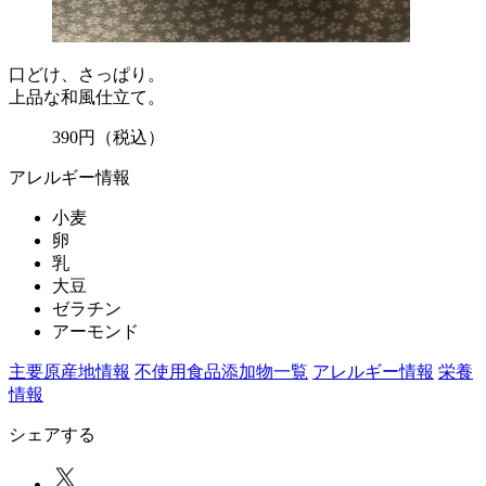
口どけ、さっぱり。
上品な和風仕立て。
390
円
（税込）
アレルギー情報
小麦
卵
乳
大豆
ゼラチン
アーモンド
主要原産地情報
不使用食品添加物一覧
アレルギー情報
栄養
情報
シェアする