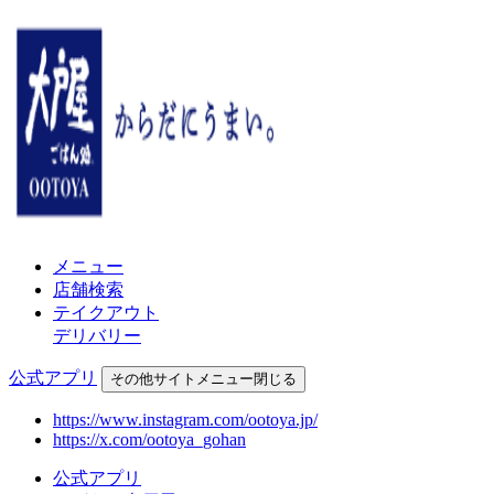
メニュー
店舗検索
テイクアウト
デリバリー
公式アプリ
その他
サイトメニュー
閉じる
https://www.instagram.com/ootoya.jp/
https://x.com/ootoya_gohan
公式アプリ