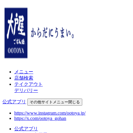
メニュー
店舗検索
テイクアウト
デリバリー
公式アプリ
その他
サイトメニュー
閉じる
https://www.instagram.com/ootoya.jp/
https://x.com/ootoya_gohan
公式アプリ