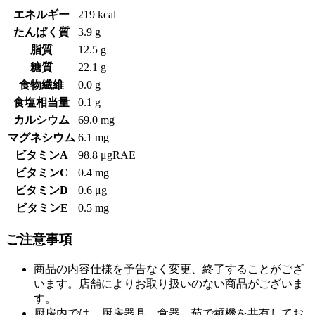
エネルギー
219 kcal
たんぱく質
3.9 g
脂質
12.5 g
糖質
22.1 g
食物繊維
0.0 g
食塩相当量
0.1 g
カルシウム
69.0 mg
マグネシウム
6.1 mg
ビタミンA
98.8 μgRAE
ビタミンC
0.4 mg
ビタミンD
0.6 μg
ビタミンE
0.5 mg
ご注意事項
商品の内容仕様を予告なく変更、終了することがござ
います。店舗によりお取り扱いのない商品がございま
す。
厨房内では、厨房器具、食器、茹で麺機を共有してお