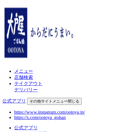
メニュー
店舗検索
テイクアウト
デリバリー
公式アプリ
その他
サイトメニュー
閉じる
https://www.instagram.com/ootoya.jp/
https://x.com/ootoya_gohan
公式アプリ