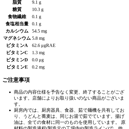
脂質
9.1 g
糖質
10.3 g
食物繊維
0.1 g
食塩相当量
0.1 g
カルシウム
54.5 mg
マグネシウム
5.8 mg
ビタミンA
62.6 μgRAE
ビタミンC
1.3 mg
ビタミンD
0.0 μg
ビタミンE
0.2 mg
ご注意事項
商品の内容仕様を予告なく変更、終了することがござ
います。店舗によりお取り扱いのない商品がございま
す。
厨房内では、厨房器具、食器、茹で麺機を共有してお
り、うどんと蕎麦は、同じお湯で茹でています。揚げ
油は、全ての食材に同一のものを使用しています。 原
材料の製造過程(製造元の工場内や製造ライン)で、他