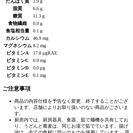
たんぱく質
1.9 g
脂質
6.6 g
糖質
11.3 g
食物繊維
0.0 g
食塩相当量
0.1 g
カルシウム
46.9 mg
マグネシウム
8.2 mg
ビタミンA
17.8 μgRAE
ビタミンC
0.9 mg
ビタミンD
0.0 μg
ビタミンE
0.1 mg
ご注意事項
商品の内容仕様を予告なく変更、終了することがござ
います。店舗によりお取り扱いのない商品がございま
す。
厨房内では、厨房器具、食器、茹で麺機を共有してお
り、うどんと蕎麦は、同じお湯で茹でています。揚げ
油は、全ての食材に同一のものを使用しています。 原