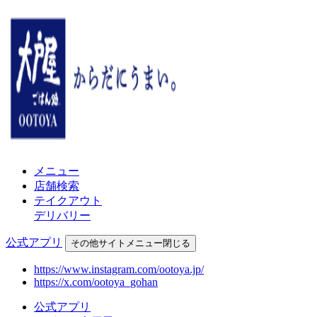
メニュー
店舗検索
テイクアウト
デリバリー
公式アプリ
その他
サイトメニュー
閉じる
https://www.instagram.com/ootoya.jp/
https://x.com/ootoya_gohan
公式アプリ