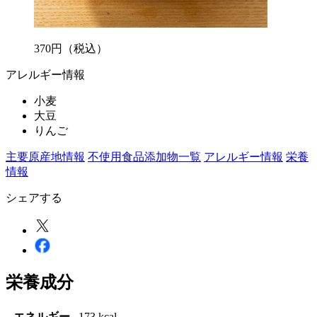
370
円
（税込）
アレルギー情報
小麦
大豆
りんご
主要原産地情報
不使用食品添加物一覧
アレルギー情報
栄養
情報
シェアする
栄養成分
エネルギー
173 kcal