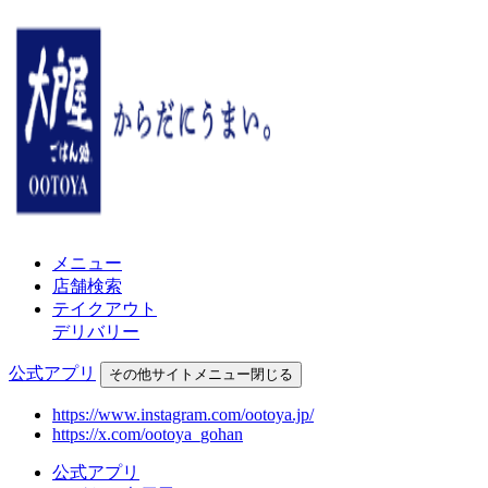
メニュー
店舗検索
テイクアウト
デリバリー
公式アプリ
その他
サイトメニュー
閉じる
https://www.instagram.com/ootoya.jp/
https://x.com/ootoya_gohan
公式アプリ