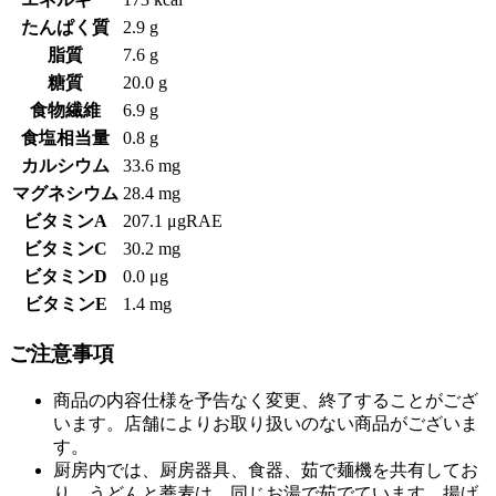
たんぱく質
2.9 g
脂質
7.6 g
糖質
20.0 g
食物繊維
6.9 g
食塩相当量
0.8 g
カルシウム
33.6 mg
マグネシウム
28.4 mg
ビタミンA
207.1 μgRAE
ビタミンC
30.2 mg
ビタミンD
0.0 μg
ビタミンE
1.4 mg
ご注意事項
商品の内容仕様を予告なく変更、終了することがござ
います。店舗によりお取り扱いのない商品がございま
す。
厨房内では、厨房器具、食器、茹で麺機を共有してお
り、うどんと蕎麦は、同じお湯で茹でています。揚げ