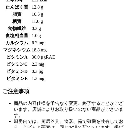
たんぱく質
12.8 g
脂質
16.5 g
糖質
11.0 g
食物繊維
0.2 g
食塩相当量
1.0 g
カルシウム
6.7 mg
マグネシウム
18.8 mg
ビタミンA
30.0 μgRAE
ビタミンC
2.3 mg
ビタミンD
0.3 μg
ビタミンE
1.2 mg
ご注意事項
商品の内容仕様を予告なく変更、終了することがござ
います。店舗によりお取り扱いのない商品がございま
す。
厨房内では、厨房器具、食器、茹で麺機を共有してお
り、うどんと蕎麦は、同じお湯で茹でています。揚げ