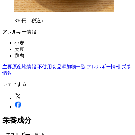
350
円
（税込）
アレルギー情報
小麦
大豆
鶏肉
主要原産地情報
不使用食品添加物一覧
アレルギー情報
栄養
情報
シェアする
栄養成分
エネルギー
252 kcal