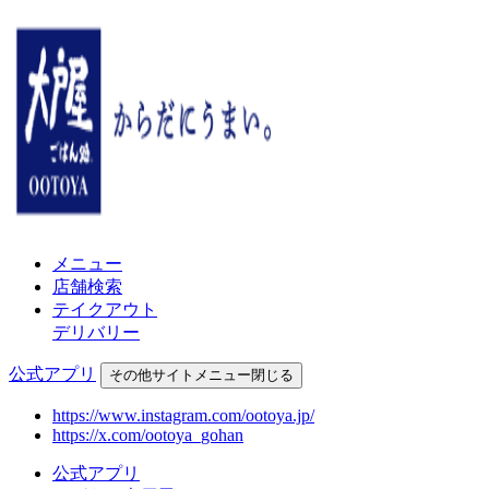
メニュー
店舗検索
テイクアウト
デリバリー
公式アプリ
その他
サイトメニュー
閉じる
https://www.instagram.com/ootoya.jp/
https://x.com/ootoya_gohan
公式アプリ