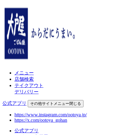
メニュー
店舗検索
テイクアウト
デリバリー
公式アプリ
その他
サイトメニュー
閉じる
https://www.instagram.com/ootoya.jp/
https://x.com/ootoya_gohan
公式アプリ