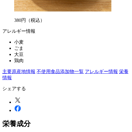
380
円
（税込）
アレルギー情報
小麦
ごま
大豆
鶏肉
主要原産地情報
不使用食品添加物一覧
アレルギー情報
栄養
情報
シェアする
栄養成分