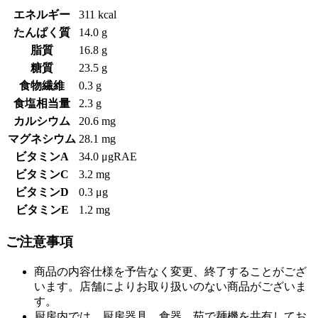
エネルギー
311 kcal
たんぱく質
14.0 g
脂質
16.8 g
糖質
23.5 g
食物繊維
0.3 g
食塩相当量
2.3 g
カルシウム
20.6 mg
マグネシウム
28.1 mg
ビタミンA
34.0 μgRAE
ビタミンC
3.2 mg
ビタミンD
0.3 μg
ビタミンE
1.2 mg
ご注意事項
商品の内容仕様を予告なく変更、終了することがござ
います。店舗によりお取り扱いのない商品がございま
す。
厨房内では、厨房器具、食器、茹で麺機を共有してお