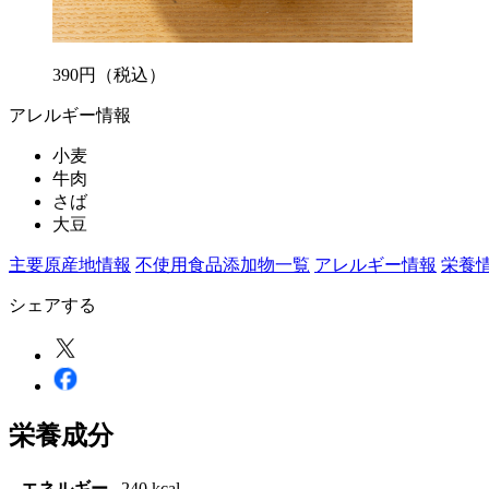
390
円
（税込）
アレルギー情報
小麦
牛肉
さば
大豆
主要原産地情報
不使用食品添加物一覧
アレルギー情報
栄養
シェアする
栄養成分
エネルギー
240 kcal