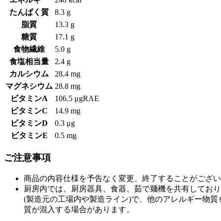
たんぱく質
8.3 g
脂質
13.3 g
糖質
17.1 g
食物繊維
5.0 g
食塩相当量
2.4 g
カルシウム
28.4 mg
マグネシウム
28.8 mg
ビタミンA
106.5 μgRAE
ビタミンC
14.9 mg
ビタミンD
0.3 μg
ビタミンE
0.5 mg
ご注意事項
商品の内容仕様を予告なく変更、終了することがござい
厨房内では、厨房器具、食器、茹で麺機を共有しており
(製造元の工場内や製造ライン)で、他のアレルギー物
質が混入する場合があります。