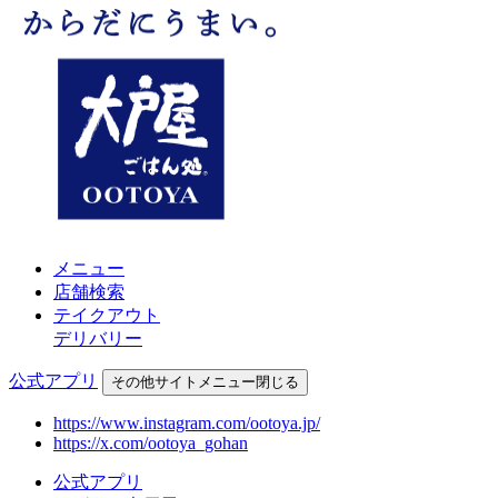
メニュー
店舗検索
テイクアウト
デリバリー
公式アプリ
その他
サイトメニュー
閉じる
https://www.instagram.com/ootoya.jp/
https://x.com/ootoya_gohan
公式アプリ