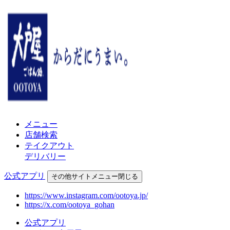
メニュー
店舗検索
テイクアウト
デリバリー
公式アプリ
その他
サイトメニュー
閉じる
https://www.instagram.com/ootoya.jp/
https://x.com/ootoya_gohan
公式アプリ