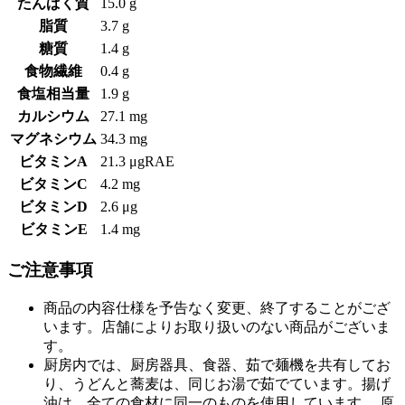
たんぱく質
15.0 g
脂質
3.7 g
糖質
1.4 g
食物繊維
0.4 g
食塩相当量
1.9 g
カルシウム
27.1 mg
マグネシウム
34.3 mg
ビタミンA
21.3 μgRAE
ビタミンC
4.2 mg
ビタミンD
2.6 μg
ビタミンE
1.4 mg
ご注意事項
商品の内容仕様を予告なく変更、終了することがござ
います。店舗によりお取り扱いのない商品がございま
す。
厨房内では、厨房器具、食器、茹で麺機を共有してお
り、うどんと蕎麦は、同じお湯で茹でています。揚げ
油は、全ての食材に同一のものを使用しています。 原