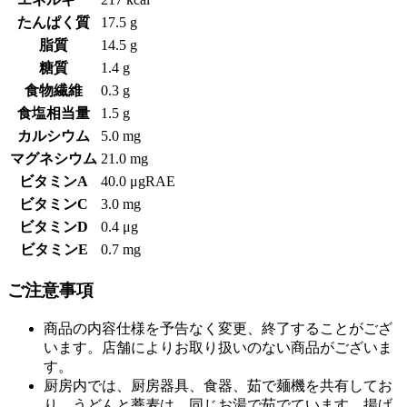
たんぱく質
17.5 g
脂質
14.5 g
糖質
1.4 g
食物繊維
0.3 g
食塩相当量
1.5 g
カルシウム
5.0 mg
マグネシウム
21.0 mg
ビタミンA
40.0 μgRAE
ビタミンC
3.0 mg
ビタミンD
0.4 μg
ビタミンE
0.7 mg
ご注意事項
商品の内容仕様を予告なく変更、終了することがござ
います。店舗によりお取り扱いのない商品がございま
す。
厨房内では、厨房器具、食器、茹で麺機を共有してお
り、うどんと蕎麦は、同じお湯で茹でています。揚げ