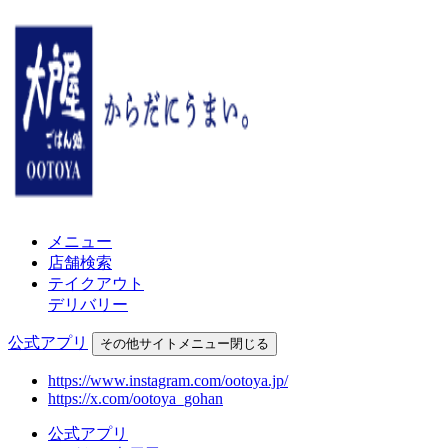
メニュー
店舗検索
テイクアウト
デリバリー
公式アプリ
その他
サイトメニュー
閉じる
https://www.instagram.com/ootoya.jp/
https://x.com/ootoya_gohan
公式アプリ