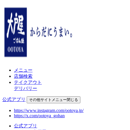
メニュー
店舗検索
テイクアウト
デリバリー
公式アプリ
その他
サイトメニュー
閉じる
https://www.instagram.com/ootoya.jp/
https://x.com/ootoya_gohan
公式アプリ