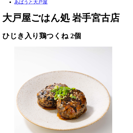
あばうと大戸屋
大戸屋ごはん処 岩手宮古店
ひじき入り鶏つくね 2個