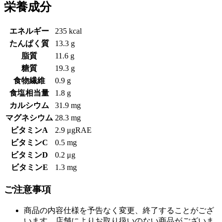
栄養成分
エネルギー
235 kcal
たんぱく質
13.3 g
脂質
11.6 g
糖質
19.3 g
食物繊維
0.9 g
食塩相当量
1.8 g
カルシウム
31.9 mg
マグネシウム
28.3 mg
ビタミンA
2.9 μgRAE
ビタミンC
0.5 mg
ビタミンD
0.2 μg
ビタミンE
1.3 mg
ご注意事項
商品の内容仕様を予告なく変更、終了することがござ
います。店舗によりお取り扱いのない商品がございま