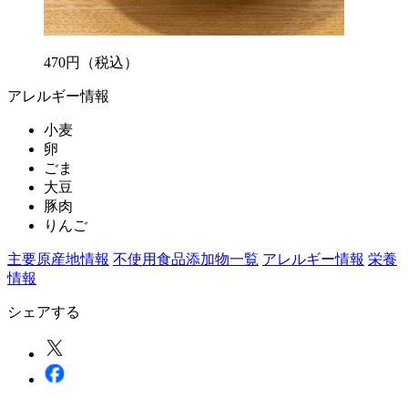
470
円
（税込）
アレルギー情報
小麦
卵
ごま
大豆
豚肉
りんご
主要原産地情報
不使用食品添加物一覧
アレルギー情報
栄養
情報
シェアする