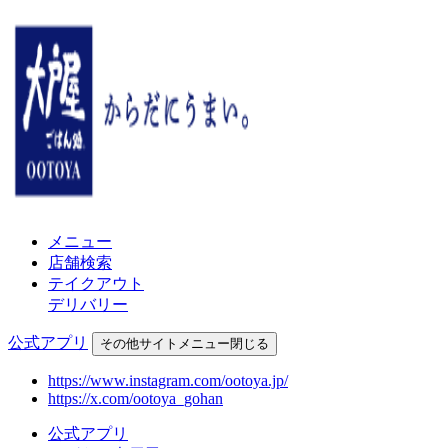
メニュー
店舗検索
テイクアウト
デリバリー
公式アプリ
その他
サイトメニュー
閉じる
https://www.instagram.com/ootoya.jp/
https://x.com/ootoya_gohan
公式アプリ