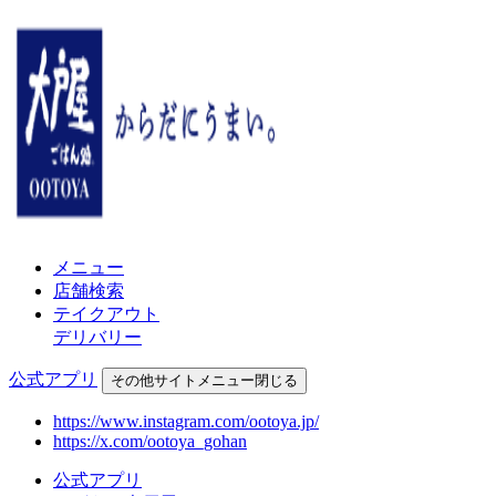
メニュー
店舗検索
テイクアウト
デリバリー
公式アプリ
その他
サイトメニュー
閉じる
https://www.instagram.com/ootoya.jp/
https://x.com/ootoya_gohan
公式アプリ