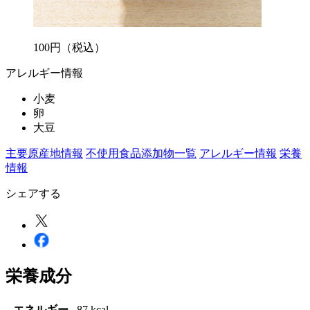
100
円
（税込）
アレルギー情報
小麦
卵
大豆
主要原産地情報
不使用食品添加物一覧
アレルギー情報
栄養
情報
シェアする
栄養成分
エネルギー
87 kcal