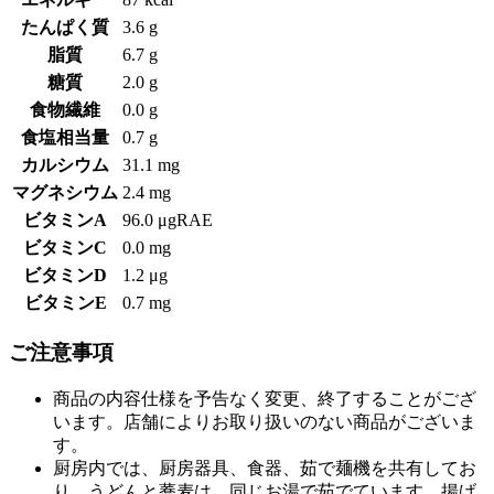
たんぱく質
3.6 g
脂質
6.7 g
糖質
2.0 g
食物繊維
0.0 g
食塩相当量
0.7 g
カルシウム
31.1 mg
マグネシウム
2.4 mg
ビタミンA
96.0 μgRAE
ビタミンC
0.0 mg
ビタミンD
1.2 μg
ビタミンE
0.7 mg
ご注意事項
商品の内容仕様を予告なく変更、終了することがござ
います。店舗によりお取り扱いのない商品がございま
す。
厨房内では、厨房器具、食器、茹で麺機を共有してお
り、うどんと蕎麦は、同じお湯で茹でています。揚げ