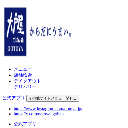
メニュー
店舗検索
テイクアウト
デリバリー
公式アプリ
その他
サイトメニュー
閉じる
https://www.instagram.com/ootoya.jp/
https://x.com/ootoya_gohan
公式アプリ